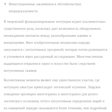
Инвестиционные заключения в обстоятельствах
непредсказуемости
В творческой функционировании интуиция играет исключительно
существенную роль, поскольку дает возможность обнаруживать
неожиданные контакты между разнообразными идеями и
концепциями. Кент изобретательные механизмы нередко
запускаются с интуитивных прозрений, которые потом развиваются
и уточняются через рассудочный исследование. Многочисленные
выдающиеся открытия в науке и искусстве были следствием
интуитивных скачков.
Коллективные моменты являют еще единственную участок, где
интуиция зачастую превосходит логический изучение. Людское
поведение чрезмерно многогранно и многогранно для целого
логического осознания, оттого интуитивные определения людей и
их намерений нередко оказываются более точными, чем подробный