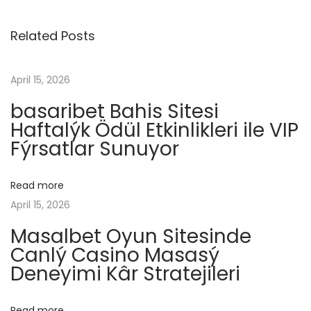
s
i
м
Related Posts
o
с
t
u
п
s
о
April 15, 2026
n
p
с
basaribet Bahis Sitesi
o
о
a
Haftalýk Ödül Etkinlikleri ile VIP
s
б
Fýrsatlar Sunuyor
t
о
v
:
м
Read more
э
i
April 15, 2026
м
Masalbet Oyun Sitesinde
о
g
Canlý Casino Masasý
ц
Deneyimi Kâr Stratejileri
и
a
и
и
Read more