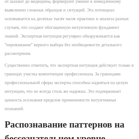
от шахмат до медицины, формируют умение к немедленному
выявлению сложных образцов и ситуаций. Эта потенциал
основывается на десятках тысяч часов практики и анализа разных
случаев, что создают обогащенную интуитивную фундамент
знаний. Экспертная интуиция регулярно обнаруживается как
“переживание” верного выбора без необходимости детального
рассмотрения.
Существенно отметить, что экспертная интуиция действует только в
границах участка компетенции профессионала. За границами
профессиональной сферы эксперты способны надеяться на целую
интуицию, что не всегда столь же надежна. Это подчеркивает
ценность осознания пределов применимости интуитивных
познаний.
Распознавание паттернов на
бессознательном уровне