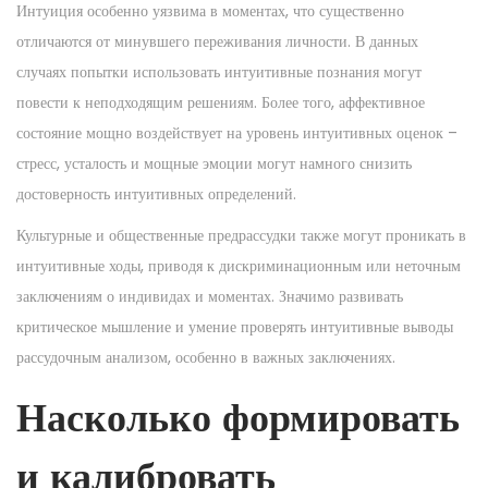
Интуиция особенно уязвима в моментах, что существенно
отличаются от минувшего переживания личности. В данных
случаях попытки использовать интуитивные познания могут
повести к неподходящим решениям. Более того, аффективное
состояние мощно воздействует на уровень интуитивных оценок –
стресс, усталость и мощные эмоции могут намного снизить
достоверность интуитивных определений.
Культурные и общественные предрассудки также могут проникать в
интуитивные ходы, приводя к дискриминационным или неточным
заключениям о индивидах и моментах. Значимо развивать
критическое мышление и умение проверять интуитивные выводы
рассудочным анализом, особенно в важных заключениях.
Насколько формировать
и калибровать