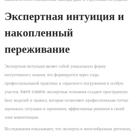
Экспертная интуиция и
накопленный
переживание
Экспертная интуиция являет собой уникальную форму
интуитивного знания, что формируется через годы
профессиональной практики и серьезного погружения в особую
участок. Kent casino экспертные познания создают пространную
базу моделей и правил, которые позволяют профессионалам тотчас
оценивать ситуации и принимать эффективные решения в своей
зоне компетенции.
Исследования показывают, что эксперты в многообразных регионах,