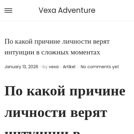
Vexa Adventure
S
S
k
k
i
i
По какой причине личности верят
p
p
t
t
интуиции в сложных моментах
o
o
.
.
.
n
c
P
P
January 13, 2026
by
vexa
Artikel
No comments yet
a
o
o
o
v
n
s
s
По какой причине
i
t
t
t
g
e
e
e
личности верят
a
n
d
d
t
t
o
i
i
n
n
интуиции в
o