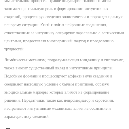
мыслительном процессе. Правое полушарие головного мозга
занимает центральную роль в формировании интуитивных
озарений, процессируя сведения холистически и порождая цельную
панораму ситуации. Kent casino нейронные соединения,
ответственные за интуицию, оперируют параллельно с логическими
центрами, предоставляя многогранный подход к преодолению
трудностей.
Лимбическая механизм, подразумевающая миндалину и гиппокамп,
также вносит существенный вклад в интуитивные принципы.
Подобные формации процессируют аффективную сведения и
соединяют настоящую условие с былым практикой, образуя
эмоциональные маркеры, которые влияют на формирование
решений. Передатчики, такие как нейромедиатор и серотонин,
настраивают интуитивные механизмы, влияя на осознание и
характеристику сведений.