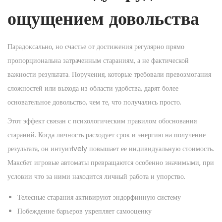
ощущением довольства
Парадоксально, но счастье от достижения регулярно прямо
пропорциональна затраченным стараниям, а не фактической
важности результата. Поручения, которые требовали превозмогания
сложностей или выхода из области удобства, дарят более
основательное довольство, чем те, что получались просто.
Этот эффект связан с психологическим правилом обоснования
стараний. Когда личность расходует срок и энергию на получение
результата, он интуитively повышает ее индивидуальную стоимость.
Максбет игровые автоматы превращаются особенно значимыми, при
условии что за ними находится личный работа и упорство.
Телесные старания активируют эндорфинную систему
Побеждение барьеров укрепляет самооценку