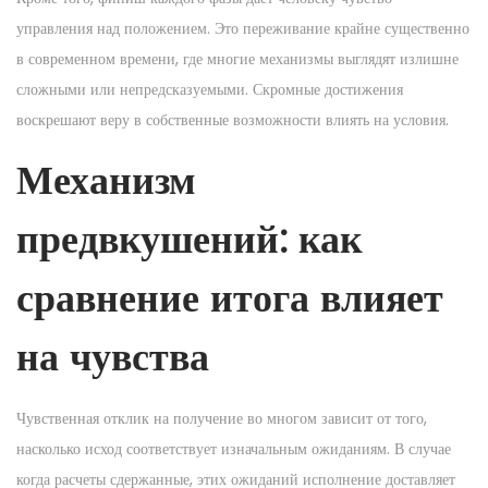
управления над положением. Это переживание крайне существенно
в современном времени, где многие механизмы выглядят излишне
сложными или непредсказуемыми. Скромные достижения
воскрешают веру в собственные возможности влиять на условия.
Механизм
предвкушений: как
сравнение итога влияет
на чувства
Чувственная отклик на получение во многом зависит от того,
насколько исход соответствует изначальным ожиданиям. В случае
когда расчеты сдержанные, этих ожиданий исполнение доставляет