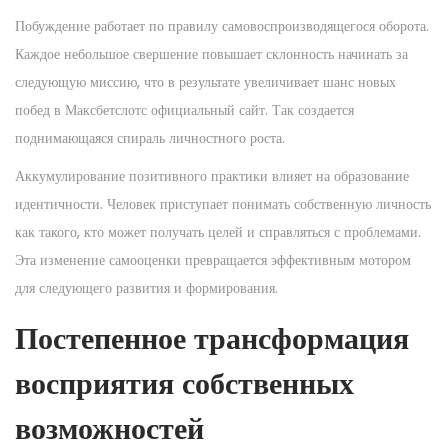
Побуждение работает по правилу самовоспроизводящегося оборота.
Каждое небольшое свершение повышает склонность начинать за
следующую миссию, что в результате увеличивает шанс новых
побед в Максбетслотс официальный сайт. Так создается
поднимающаяся спираль личностного роста.
Аккумулирование позитивного практики влияет на образование
идентичности. Человек приступает понимать собственную личность
как такого, кто может получать целей и справляться с проблемами.
Эта изменение самооценки превращается эффективным мотором
для следующего развития и формирования.
Постепенное трансформация
восприятия собственных
возможностей