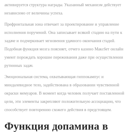
активируется структура награды. Указанный механизм действует
независимо от величины успеха.
Префронтальная зона отвечает за проектирование и управление
исполнения поручений. Она записывает всякий стадию на пути к
задаче и подчеркивает мгновения удачного окончания стадий.
Подобная функция мозга поясняет, отчего казино Максбет онлайн
умеют порождать хорошие переживания даже при осуществлении
рутинных задач.
Эмоциональная система, охватывающая гиппокампус и
миндалевидное тело, задействована в образовании чувственной
окраски мемуаров. В момент когда человек получает поставленной
цели, эти элементы закрепляют положительную ассоциацию, что
способствует повторению схожего действия в предстоящем.
Функция допамина в